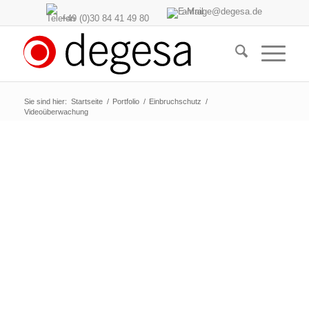
anfrage@degesa.de
+49 (0)30 84 41 49 80
Sie sind hier:
Startseite
/
Portfolio
/
Einbruchschutz
/
Videoüberwachung
Video­überwachung
Abschreckung und Aufklärung – mit
Videoüberwachungsanlagen von degesa.
Gemeinsam mit Ihnen definieren wir die