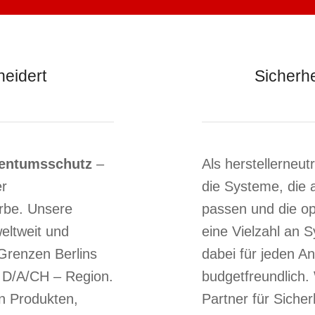
eidert
Sicherhe
gentumsschutz
–
Als herstellerneu
er
die Systeme, die
erbe. Unsere
passen und die op
eltweit und
eine Vielzahl an 
 Grenzen Berlins
dabei für jeden An
 D/A/CH – Region.
budgetfreundlich. 
en Produkten,
Partner für Siche