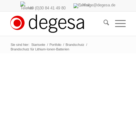
anfrage@degesa.de
+49 (0)30 84 41 49 80
Sie sind hier:
Startseite
/
Portfolio
/
Brandschutz
/
Brandschutz für Lithium-Ionen-Batterien
Brandschutz für Lithium-
Ionen-Batterien
Brände in der Stromerzeugung und
Energiespeicherung können sehr