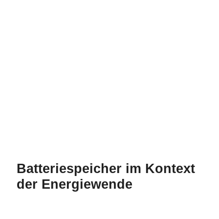
kostspielig sein und schnell zu einem
Totalschaden der Anlage führen. Lithium-
Ionen-Batterien sind echte
Brandgefahren und erfordern aktiven
Brandschutz.
Batteriespeicher im Kontext
der Energiewende